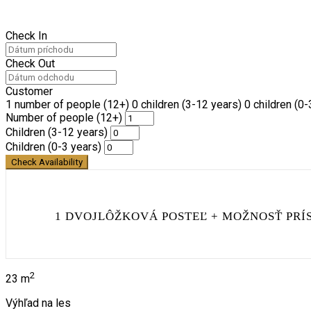
Check In
Check Out
Customer
1
number of people (12+)
0
children (3-12 years)
0
children (0-
Number of people (12+)
Children (3-12 years)
Children (0-3 years)
Check Availability
1 DVOJLÔŽKOVÁ POSTEĽ + MOŽNOSŤ PRÍ
2
23
m
Výhľad na les