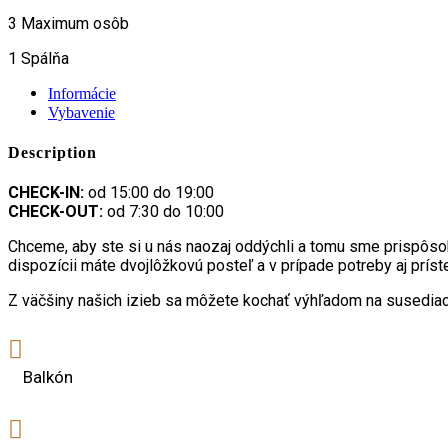
3
Maximum osôb
1
Spálňa
Informácie
Vybavenie
Description
CHECK-IN:
od 15:00 do 19:00
CHECK-OUT:
od 7:30 do 10:00
Chceme, aby ste si u nás naozaj oddýchli a tomu sme prispôsobil
dispozícii máte dvojlôžkovú posteľ a v prípade potreby aj príste
Z väčšiny našich izieb sa môžete kochať výhľadom na susediaci
Balkón