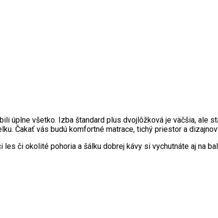
i úplne všetko. Izba štandard plus dvojlôžková je väčšia, ale st
lku. Čakať vás budú komfortné matrace, tichý priestor a dizajnový
 les či okolité pohoria
a šálku dobrej kávy si vychutnáte aj na ba