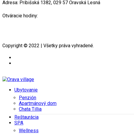
Adresa: Pribišská 1382, 029 57 Oravská Lesná
Otváracie hodiny:
Pon - Štv: 10:00 - 21:00
Pia - Ned: 10:00 - 21:00
Copyright © 2022 | Všetky práva vyhradené.
Ubytovanie
Penzión
Apartmánový dom
Chata Tillia
Reštaurácia
SPA
Wellness