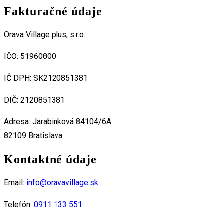
Fakturačné údaje
Orava Village plus, s.r.o.
IČO: 51960800
IČ DPH: SK2120851381
DIČ: 2120851381
Adresa: Jarabinková 84104/6A
82109 Bratislava
Kontaktné údaje
Email:
info@oravavillage.sk
Telefón:
0911 133 551