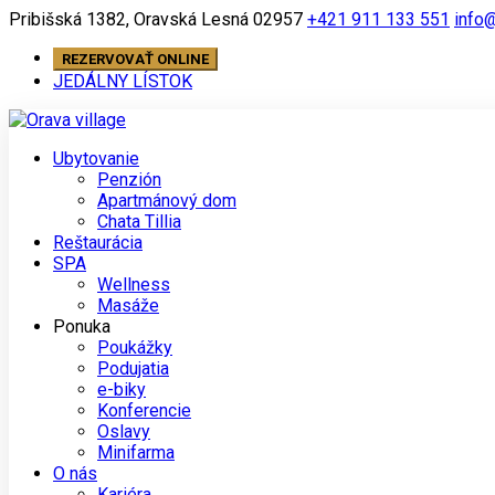
Skip
Pribišská 1382, Oravská Lesná 02957
+421 911 133 551
info@
to
content
REZERVOVAŤ ONLINE
JEDÁLNY LÍSTOK
Ubytovanie
Penzión
Apartmánový dom
Chata Tillia
Reštaurácia
SPA
Wellness
Masáže
Ponuka
Poukážky
Podujatia
e-biky
Konferencie
Oslavy
Minifarma
O nás
Kariéra